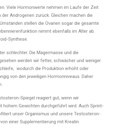
hmen. Viele Hormonwerte nehmen im Laufe der Zeit
on der Androgenen zurück. Gleichen machen die
 Umständen stellen die Ovarien sogar die gesamte
Nebennierenfunktion nimmt ebenfalls im Alter ab.
roid-Synthese.
ter schlechter. Die Magermasse und die
 gesehen werden wir fetter, schwächer und weniger
chleife, wodurch die Produktion erhöht oder
ängig von den jeweiligen Hormonniveaus. Daher
n.
tosteron-Spiegel reagiert gut, wenn wir
mit hohem Gewichten durchgeführt wird. Auch Sprint-
ofitiert unser Organismus und unsere Testosteron-
 von einer Supplementierung mit Kreatin.