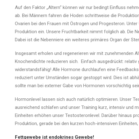
Auf den Faktor „Altern“ können wir nur bedingt Einfluss ne
ab. Bei Männern fahren die Hoden schrittweise die Produkti
Ovarien bei den Frauen mit Östrogen und Progesteron. Unter
Produktion ein. Unsere Fruchtbarkeit nimmt folglich ab. Die 
Dabei ist die Nebenniere ein weiteres primäres Organ der Ste
Insgesamt erholen und regenerieren wir mit zunehmenden Al
Knochendichte reduzieren sich. Einfach ausgedrückt: relativ
widerstandsfähig! Alle Hormone durchlaufen eine Feedbacks
reduziert unter Umständen sogar gestoppt wird. Dies ist abh
sollte man bei externer Gabe von Hormonen vorschichtig sei
Hormonlevel lassen sich auch natürlich optimieren. Unser Tes
ausreichend schlafen und unser Training kurz, intensiv und 
Einheiten erhöhen unser Testosteronlevel. Darüber hinaus pr
Produktion, gerade bei den kurzen hoch-intensiven Einheiten,
Fettgewebe ist endokrines Gewebe!